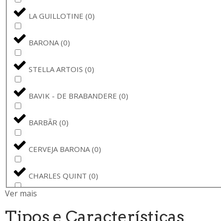
LA GUILLOTINE
(
0
)
BARONA
(
0
)
STELLA ARTOIS
(
0
)
BAVIK - DE BRABANDERE
(
0
)
BARBÃR
(
0
)
CERVEJA BARONA
(
0
)
CHARLES QUINT
(
0
)
Ver mais
VADIA
(
0
)
Tipos e Características