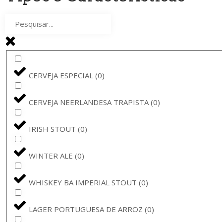
BRUGGE
(
0
)
SEEF
(
0
)
ATLÂNTICA
(
0
)
CERVEJA ESPECIAL
(
0
)
VAL-DIEU
(
0
)
CERVEJA NEERLANDESA TRAPISTA
(
0
)
SEEF BIER
(
0
)
IRISH STOUT
(
0
)
AECHT SCHLENKERLA
(
0
)
WINTER ALE
(
0
)
SAISON DUPONT
(
0
)
WHISKEY BA IMPERIAL STOUT
(
0
)
MISS T LUCIE
(
0
)
LAGER PORTUGUESA DE ARROZ
(
0
)