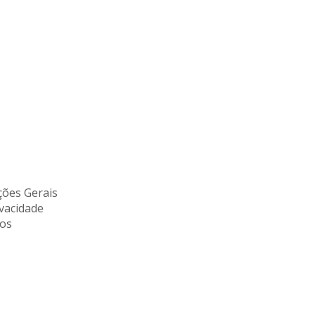
ões Gerais
ivacidade
tos