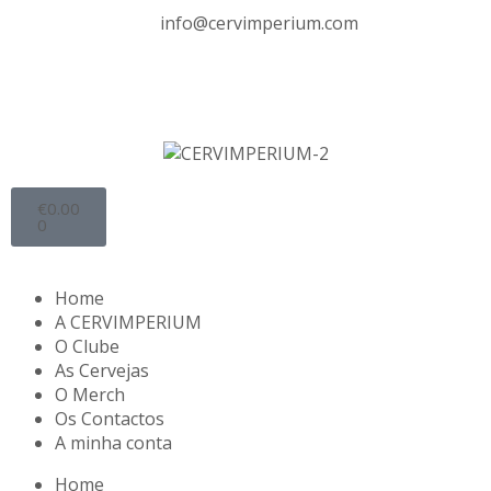
info@cervimperium.com
€
0.00
0
Home
A CERVIMPERIUM
O Clube
As Cervejas
O Merch
Os Contactos
A minha conta
Home