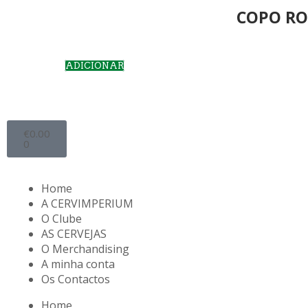
COPO RO
ADICIONAR
€
0.00
0
Home
A CERVIMPERIUM
O Clube
AS CERVEJAS
O Merchandising
A minha conta
Os Contactos
Home