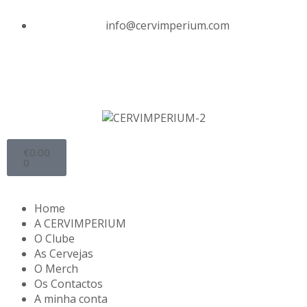
info@cervimperium.com
€
0.00
0
Home
A CERVIMPERIUM
O Clube
As Cervejas
O Merch
Os Contactos
A minha conta