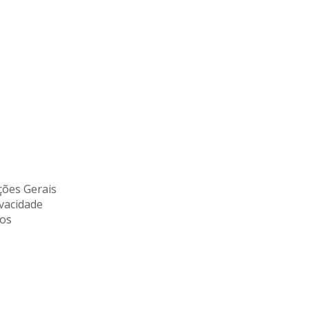
ões Gerais
ivacidade
tos