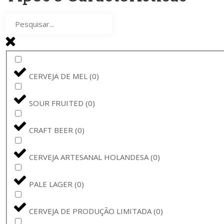
THE GOOD CIDER OF SAN SEBASTIÁN
(
0
)
ORVAL
(
0
)
MEGA DEMON
(
0
)
CERVEJA DE MEL
(
0
)
CUVÉE CLARISSE
(
0
)
SOUR FRUITED
(
0
)
SINT AMATUS
(
0
)
CRAFT BEER
(
0
)
CORONA
(
0
)
CERVEJA ARTESANAL HOLANDESA
(
0
)
BAVIK
(
0
)
PALE LAGER
(
0
)
LA GUILLOTINE
(
0
)
CERVEJA DE PRODUÇÃO LIMITADA
(
0
)