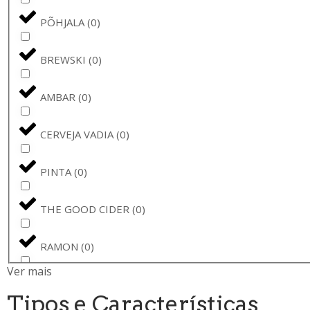
PÕHJALA
(
0
)
BREWSKI
(
0
)
AMBAR
(
0
)
CERVEJA VADIA
(
0
)
PINTA
(
0
)
THE GOOD CIDER
(
0
)
RAMON
(
0
)
Ver mais
SAMUEL SMITH
(
0
)
Tipos e Características