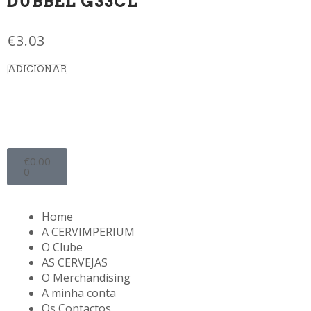
DUBBEL G33CL
€
3.03
ADICIONAR
€
0.00
0
Home
A CERVIMPERIUM
O Clube
AS CERVEJAS
O Merchandising
A minha conta
Os Contactos