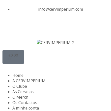
info@cervimperium.com
€
0.00
0
Home
A CERVIMPERIUM
O Clube
As Cervejas
O Merch
Os Contactos
A minha conta