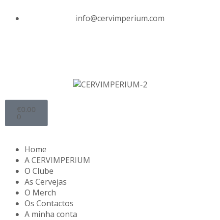
info@cervimperium.com
€
0.00
0
Home
A CERVIMPERIUM
O Clube
As Cervejas
O Merch
Os Contactos
A minha conta