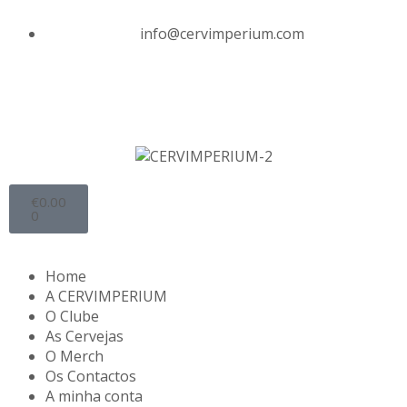
info@cervimperium.com
€
0.00
0
Home
A CERVIMPERIUM
O Clube
As Cervejas
O Merch
Os Contactos
A minha conta