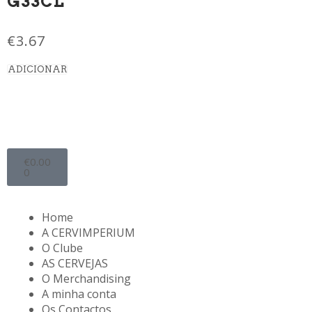
G33CL
€
3.67
ADICIONAR
€
0.00
0
Home
A CERVIMPERIUM
O Clube
AS CERVEJAS
O Merchandising
A minha conta
Os Contactos