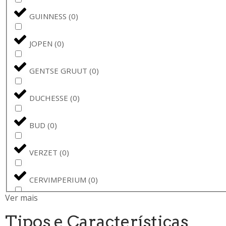
GUINNESS
(
0
)
JOPEN
(
0
)
GENTSE GRUUT
(
0
)
DUCHESSE
(
0
)
BUD
(
0
)
VERZET
(
0
)
CERVIMPERIUM
(
0
)
Ver mais
BUDWEISER
(
0
)
Tipos e Características