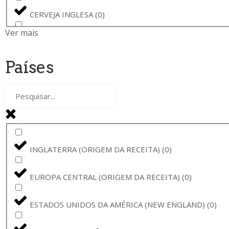
BREWSKI
(
0
)
CERVEJA INGLESA
(
0
)
AMBAR
(
0
)
Ver mais
CERVEJA DE YORKSHIRE
(
0
)
CERVEJA VADIA
(
0
)
Países
CERVEJA LAGER
(
0
)
PINTA
(
0
)
WIT
(
0
)
THE GOOD CIDER
(
0
)
CERVEJA DE TABERNA
(
0
)
RAMON
(
0
)
INGLATERRA (ORIGEM DA RECEITA)
(
0
)
CERVEJA DE BRUGES
(
0
)
SAMUEL SMITH
(
0
)
EUROPA CENTRAL (ORIGEM DA RECEITA)
(
0
)
FRUIT BEER
(
0
)
THE GOOD CIDER OF SAN SEBASTIÁN
(
0
)
ESTADOS UNIDOS DA AMÉRICA (NEW ENGLAND)
(
0
)
CERVEJA ORGÂNICA
(
0
)
ORVAL
(
0
)