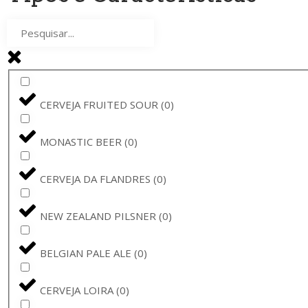
MASTRI BIRRAI UMBRI
(
0
)
DE MOLEN
(
0
)
SHEPHERD NEAME
(
0
)
CERVEJA FRUITED SOUR
(
0
)
WEIHERER BIER
(
0
)
MONASTIC BEER
(
0
)
FRONTAAL
(
0
)
CERVEJA DA FLANDRES
(
0
)
FRANZISKANER
(
0
)
NEW ZEALAND PILSNER
(
0
)
LEIKEIM
(
0
)
BELGIAN PALE ALE
(
0
)
PÕHJALA
(
0
)
CERVEJA LOIRA
(
0
)