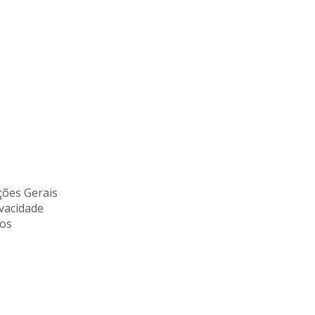
ões Gerais
ivacidade
tos