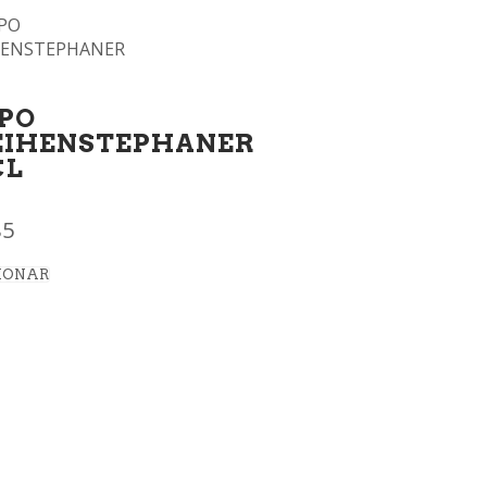
PO
IHENSTEPHANER
CL
85
IONAR