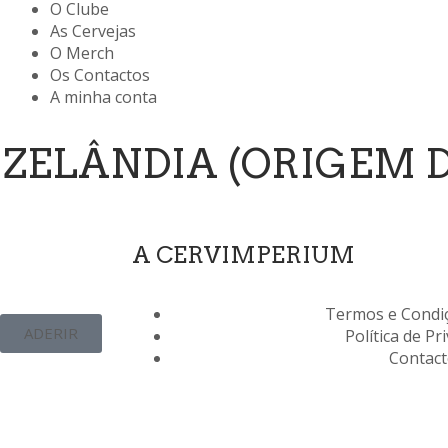
O Clube
As Cervejas
O Merch
Os Contactos
A minha conta
VA ZELÂNDIA (ORIGEM 
A CERVIMPERIUM
Termos e Condiç
ADERIR
Política de Pr
Contac