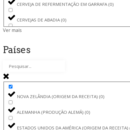
CERVEJA DE REFERMENTAÇÃO EM GARRAFA
(
0
)
CORONA
(
0
)
CERVEJAS DE ABADIA
(
0
)
BAVIK
(
0
)
Ver mais
CERVEJA PARA VEGETARIANOS
(
0
)
LA GUILLOTINE
(
0
)
Países
RYE BEER
(
0
)
BARONA
(
0
)
STOUT DE ALFARROBA E BAUNILHA
(
0
)
STELLA ARTOIS
(
0
)
PREMIUM PILS
(
0
)
BAVIK - DE BRABANDERE
(
0
)
NOVA ZELÂNDIA (ORIGEM DA RECEITA)
(
0
)
SIDRA DE SAN SEBASTIÁN
(
0
)
BARBÃR
(
0
)
ALEMANHA (PRODUÇÃO ALEMÃ)
(
0
)
CERVEJA TINTO
(
0
)
CERVEJA BARONA
(
0
)
ESTADOS UNIDOS DA AMÉRICA (ORIGEM DA RECEITA)
CERVEJA DE MEL
(
0
)