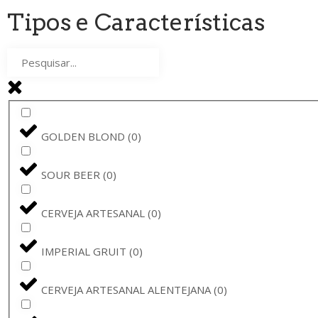
PINTA
(
0
)
Tipos e Características
THE GOOD CIDER
(
0
)
RAMON
(
0
)
SAMUEL SMITH
(
0
)
GOLDEN BLOND
(
0
)
THE GOOD CIDER OF SAN SEBASTIÁN
(
0
)
SOUR BEER
(
0
)
ORVAL
(
0
)
CERVEJA ARTESANAL
(
0
)
MEGA DEMON
(
0
)
IMPERIAL GRUIT
(
0
)
CUVÉE CLARISSE
(
0
)
CERVEJA ARTESANAL ALENTEJANA
(
0
)
SINT AMATUS
(
0
)