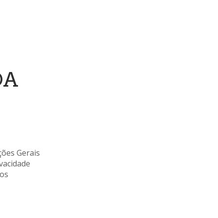
DA
ões Gerais
ivacidade
tos