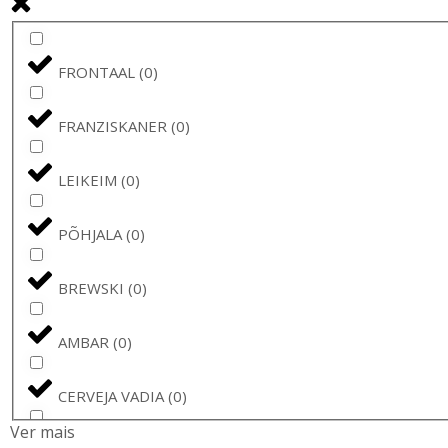
FRONTAAL
(
0
)
FRANZISKANER
(
0
)
LEIKEIM
(
0
)
PÕHJALA
(
0
)
BREWSKI
(
0
)
AMBAR
(
0
)
CERVEJA VADIA
(
0
)
Ver mais