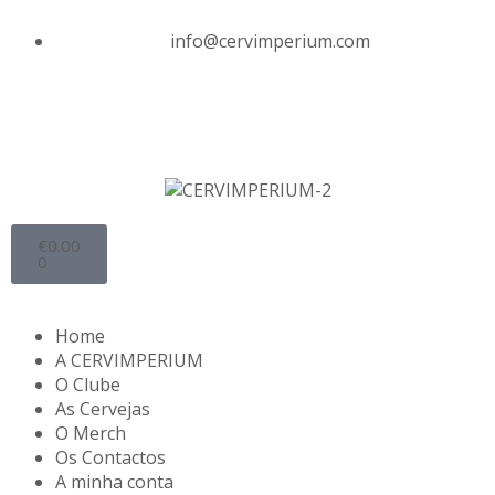
info@cervimperium.com
€
0.00
0
Home
A CERVIMPERIUM
O Clube
As Cervejas
O Merch
Os Contactos
A minha conta