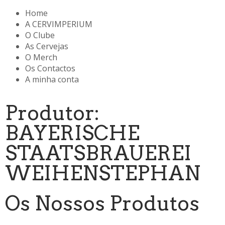
Home
A CERVIMPERIUM
O Clube
As Cervejas
O Merch
Os Contactos
A minha conta
Produtor:
BAYERISCHE
STAATSBRAUEREI
WEIHENSTEPHAN
Os Nossos Produtos