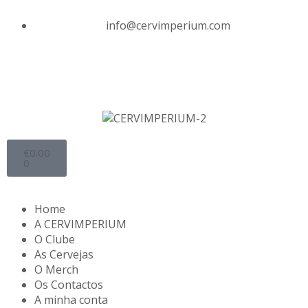
info@cervimperium.com
€
0.00
0
Home
A CERVIMPERIUM
O Clube
As Cervejas
O Merch
Os Contactos
A minha conta