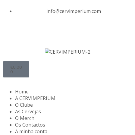
info@cervimperium.com
€
0.00
0
Home
A CERVIMPERIUM
O Clube
As Cervejas
O Merch
Os Contactos
A minha conta