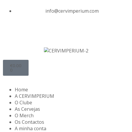
info@cervimperium.com
€
0.00
0
Home
A CERVIMPERIUM
O Clube
As Cervejas
O Merch
Os Contactos
A minha conta