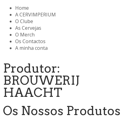
Home
A CERVIMPERIUM
O Clube
As Cervejas
O Merch
Os Contactos
A minha conta
Produtor:
BROUWERIJ
HAACHT
Os Nossos Produtos