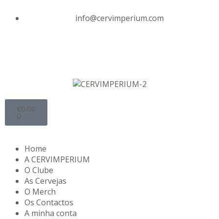
info@cervimperium.com
€
0.00
0
Home
A CERVIMPERIUM
O Clube
As Cervejas
O Merch
Os Contactos
A minha conta