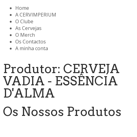
Home
A CERVIMPERIUM
O Clube
As Cervejas
O Merch
Os Contactos
A minha conta
Produtor: CERVEJA
VADIA - ESSÊNCIA
D'ALMA
Os Nossos Produtos