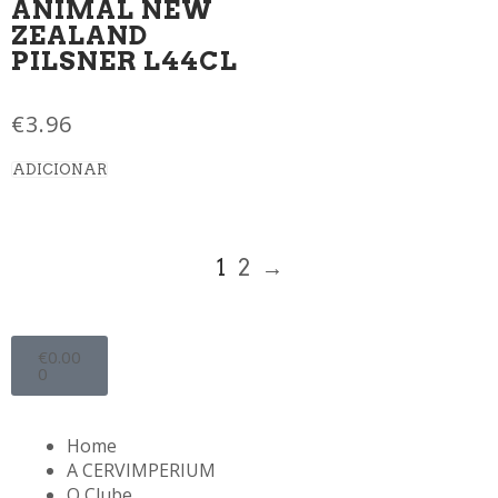
ANIMAL NEW
ZEALAND
PILSNER L44CL
€
3.96
ADICIONAR
1
2
→
€
0.00
0
Home
A CERVIMPERIUM
O Clube