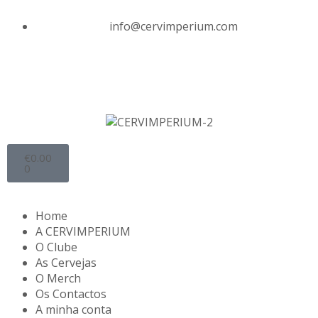
info@cervimperium.com
€
0.00
0
Home
A CERVIMPERIUM
O Clube
As Cervejas
O Merch
Os Contactos
A minha conta