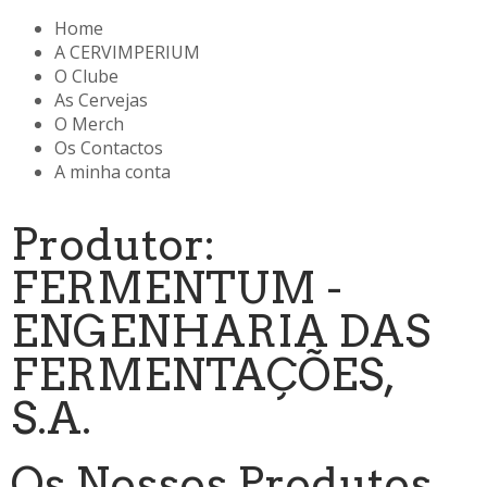
Home
A CERVIMPERIUM
O Clube
As Cervejas
O Merch
Os Contactos
A minha conta
Produtor:
FERMENTUM -
ENGENHARIA DAS
FERMENTAÇÕES,
S.A.
Os Nossos Produtos