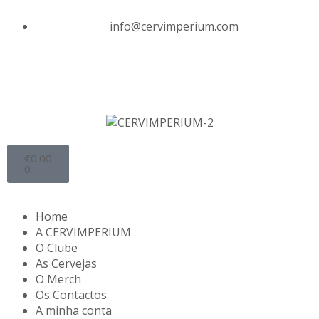
info@cervimperium.com
€
0.00
0
Home
A CERVIMPERIUM
O Clube
As Cervejas
O Merch
Os Contactos
A minha conta