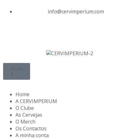
info@cervimperium.com
€
0.00
0
Home
A CERVIMPERIUM
O Clube
As Cervejas
O Merch
Os Contactos
A minha conta