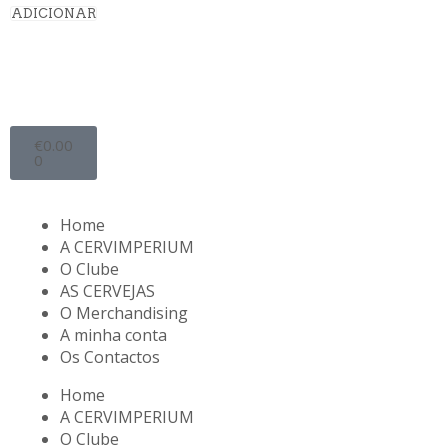
ADICIONAR
€
0.00
0
Home
A CERVIMPERIUM
O Clube
AS CERVEJAS
O Merchandising
A minha conta
Os Contactos
Home
A CERVIMPERIUM
O Clube