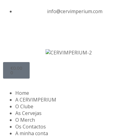
info@cervimperium.com
€
0.00
0
Home
A CERVIMPERIUM
O Clube
As Cervejas
O Merch
Os Contactos
A minha conta