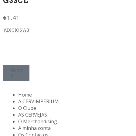
G33CL
€
1.41
ADICIONAR
€
0.00
0
Home
A CERVIMPERIUM
O Clube
AS CERVEJAS
O Merchandising
A minha conta
Os Contactos