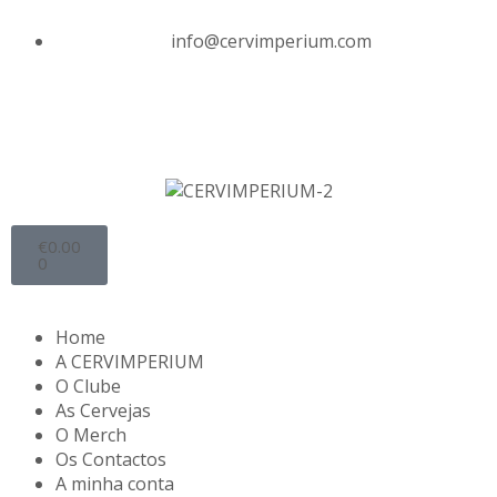
info@cervimperium.com
€
0.00
0
Home
A CERVIMPERIUM
O Clube
As Cervejas
O Merch
Os Contactos
A minha conta