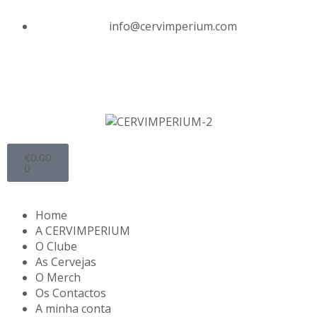
info@cervimperium.com
€
0.00
0
Home
A CERVIMPERIUM
O Clube
As Cervejas
O Merch
Os Contactos
A minha conta