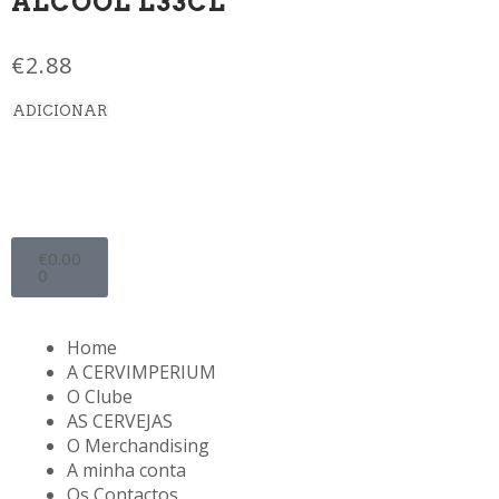
ÁLCOOL L33CL
€
2.88
ADICIONAR
€
0.00
0
Home
A CERVIMPERIUM
O Clube
AS CERVEJAS
O Merchandising
A minha conta
Os Contactos