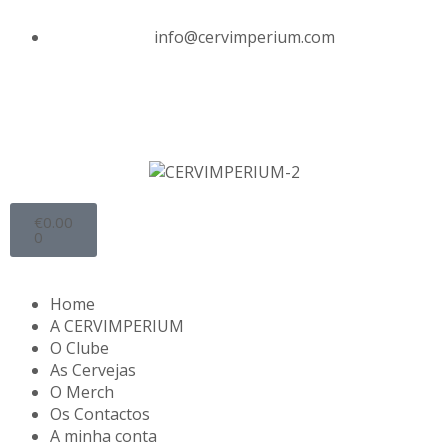
info@cervimperium.com
€
0.00
0
Home
A CERVIMPERIUM
O Clube
As Cervejas
O Merch
Os Contactos
A minha conta