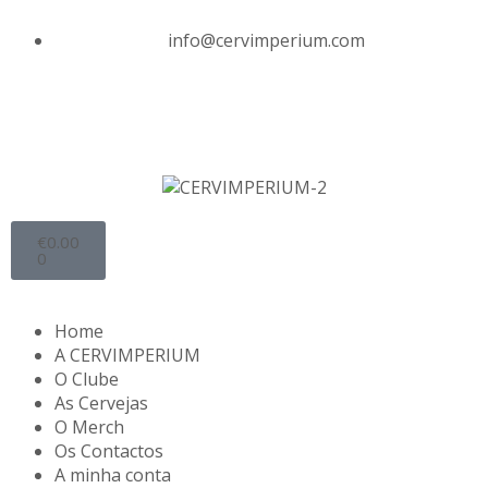
info@cervimperium.com
€
0.00
0
Home
A CERVIMPERIUM
O Clube
As Cervejas
O Merch
Os Contactos
A minha conta