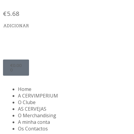
€
5.68
ADICIONAR
€
0.00
0
Home
A CERVIMPERIUM
O Clube
AS CERVEJAS
O Merchandising
A minha conta
Os Contactos