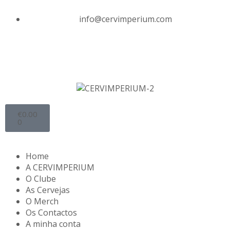
info@cervimperium.com
€
0.00
0
Home
A CERVIMPERIUM
O Clube
As Cervejas
O Merch
Os Contactos
A minha conta