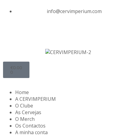
info@cervimperium.com
€
0.00
0
Home
A CERVIMPERIUM
O Clube
As Cervejas
O Merch
Os Contactos
A minha conta