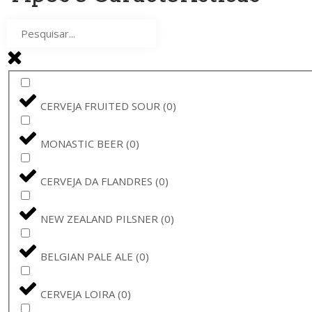
MASTRI BIRRAI UMBRI
(
0
)
DE MOLEN
(
0
)
SHEPHERD NEAME
(
0
)
CERVEJA FRUITED SOUR
(
0
)
WEIHERER BIER
(
0
)
MONASTIC BEER
(
0
)
FRONTAAL
(
0
)
CERVEJA DA FLANDRES
(
0
)
FRANZISKANER
(
0
)
NEW ZEALAND PILSNER
(
0
)
LEIKEIM
(
0
)
BELGIAN PALE ALE
(
0
)
PÕHJALA
(
0
)
CERVEJA LOIRA
(
0
)