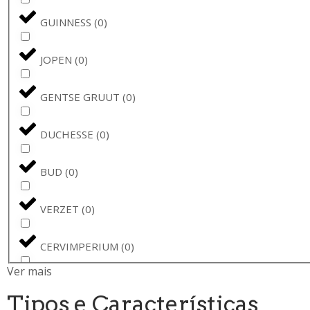
GUINNESS
(
0
)
JOPEN
(
0
)
GENTSE GRUUT
(
0
)
DUCHESSE
(
0
)
BUD
(
0
)
VERZET
(
0
)
CERVIMPERIUM
(
0
)
Ver mais
BUDWEISER
(
0
)
Tipos e Características