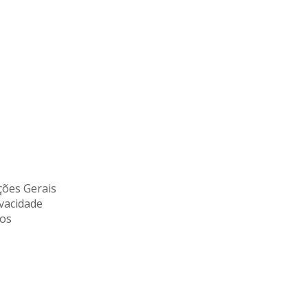
ões Gerais
ivacidade
tos