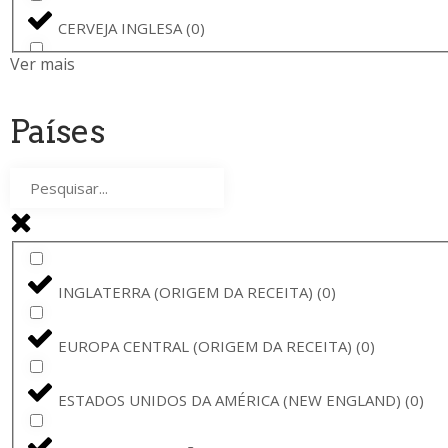
BREWSKI
(
0
)
CERVEJA INGLESA
(
0
)
AMBAR
(
0
)
Ver mais
CERVEJA DE YORKSHIRE
(
0
)
CERVEJA VADIA
(
0
)
Países
CERVEJA LAGER
(
0
)
PINTA
(
0
)
WIT
(
0
)
THE GOOD CIDER
(
0
)
CERVEJA DE TABERNA
(
0
)
RAMON
(
0
)
INGLATERRA (ORIGEM DA RECEITA)
(
0
)
CERVEJA DE BRUGES
(
0
)
SAMUEL SMITH
(
0
)
EUROPA CENTRAL (ORIGEM DA RECEITA)
(
0
)
FRUIT BEER
(
0
)
THE GOOD CIDER OF SAN SEBASTIÁN
(
0
)
ESTADOS UNIDOS DA AMÉRICA (NEW ENGLAND)
(
0
)
CERVEJA ÁCIDA FRUTADA
(
0
)
ORVAL
(
0
)