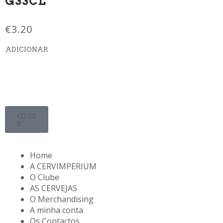
G33CL
€
3.20
ADICIONAR
€
0.00
0
Home
A CERVIMPERIUM
O Clube
AS CERVEJAS
O Merchandising
A minha conta
Os Contactos