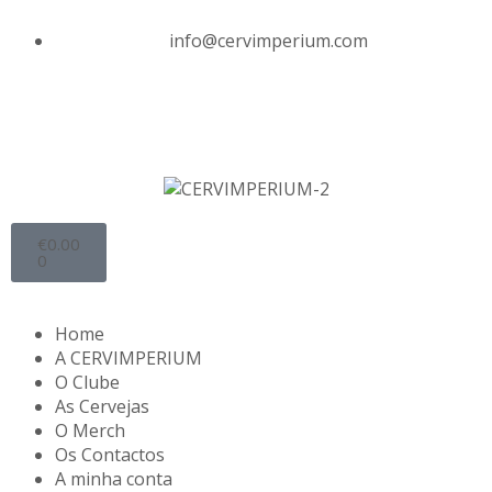
info@cervimperium.com
€
0.00
0
Home
A CERVIMPERIUM
O Clube
As Cervejas
O Merch
Os Contactos
A minha conta