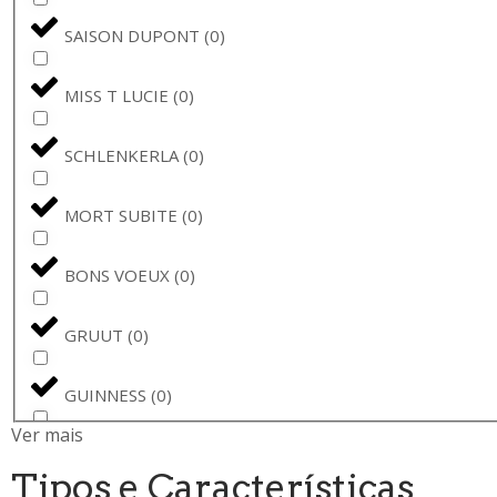
SAISON DUPONT
(
0
)
MISS T LUCIE
(
0
)
SCHLENKERLA
(
0
)
MORT SUBITE
(
0
)
BONS VOEUX
(
0
)
GRUUT
(
0
)
GUINNESS
(
0
)
Ver mais
JOPEN
(
0
)
Tipos e Características