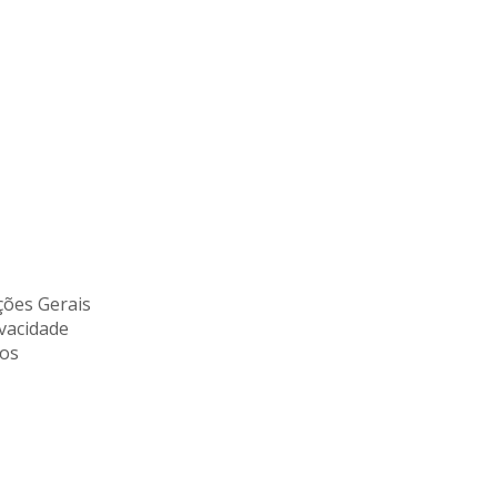
ões Gerais
ivacidade
tos