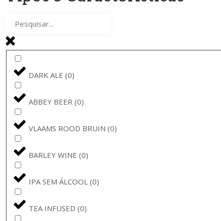
GENTSE GRUUT
(
0
)
DUCHESSE
(
0
)
BUD
(
0
)
DARK ALE
(
0
)
VERZET
(
0
)
ABBEY BEER
(
0
)
CERVIMPERIUM
(
0
)
VLAAMS ROOD BRUIN
(
0
)
BUDWEISER
(
0
)
BARLEY WINE
(
0
)
MASTRI BIRRAI UMBRI
(
0
)
IPA SEM ÁLCOOL
(
0
)
DE MOLEN
(
0
)
TEA INFUSED
(
0
)