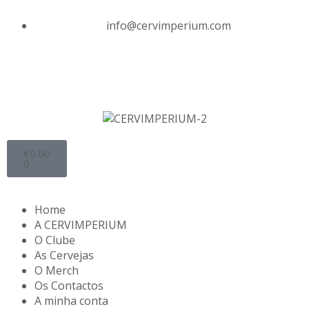
info@cervimperium.com
€
0.00
0
Home
A CERVIMPERIUM
O Clube
As Cervejas
O Merch
Os Contactos
A minha conta