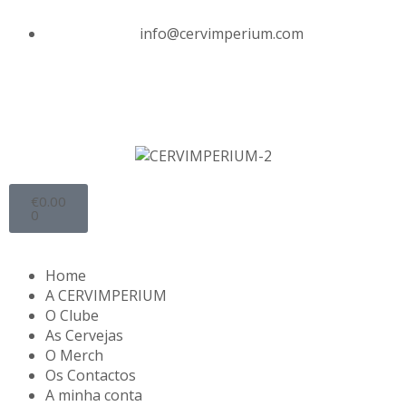
info@cervimperium.com
€
0.00
0
Home
A CERVIMPERIUM
O Clube
As Cervejas
O Merch
Os Contactos
A minha conta