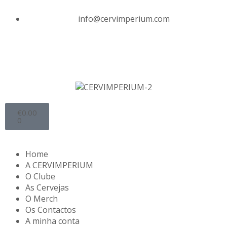
info@cervimperium.com
€
0.00
0
Home
A CERVIMPERIUM
O Clube
As Cervejas
O Merch
Os Contactos
A minha conta