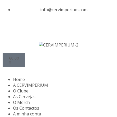
info@cervimperium.com
€
0.00
0
Home
A CERVIMPERIUM
O Clube
As Cervejas
O Merch
Os Contactos
A minha conta