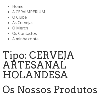
Home
A CERVIMPERIUM
O Clube
As Cervejas
O Merch
Os Contactos
A minha conta
Tipo: CERVEJA
ARTESANAL
HOLANDESA
Os Nossos Produtos