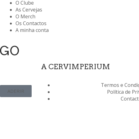
O Clube
As Cervejas
O Merch
Os Contactos
A minha conta
IGO
A CERVIMPERIUM
Termos e Condiç
ADERIR
Política de Pr
Contac