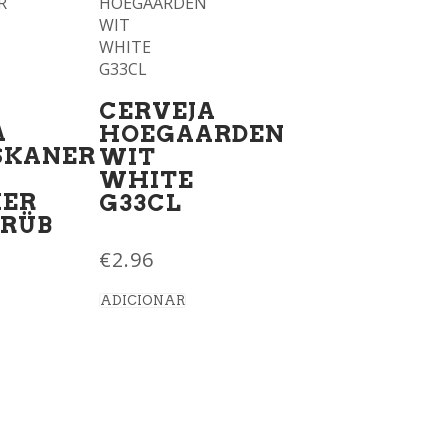
CERVEJA
A
HOEGAARDEN
SKANER
WIT
WHITE
IER
G33CL
RÜB
€
2.96
ADICIONAR