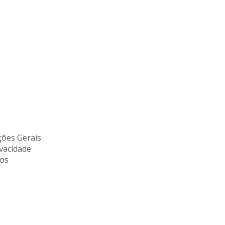
ões Gerais
ivacidade
tos