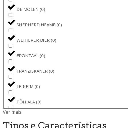
DE MOLEN
(
0
)
SHEPHERD NEAME
(
0
)
WEIHERER BIER
(
0
)
FRONTAAL
(
0
)
FRANZISKANER
(
0
)
LEIKEIM
(
0
)
PÕHJALA
(
0
)
Ver mais
BREWSKI
(
0
)
Tipos e Características