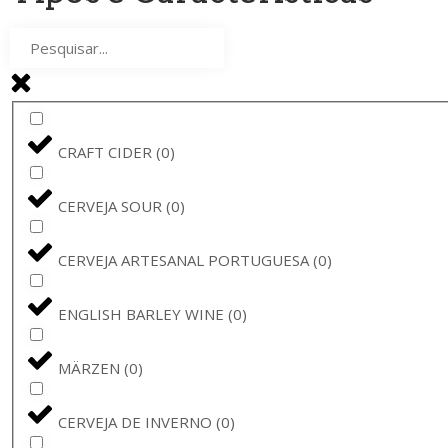
AMBAR
(
0
)
CERVEJA VADIA
(
0
)
PINTA
(
0
)
CRAFT CIDER
(
0
)
THE GOOD CIDER
(
0
)
CERVEJA SOUR
(
0
)
RAMON
(
0
)
CERVEJA ARTESANAL PORTUGUESA
(
0
)
SAMUEL SMITH
(
0
)
ENGLISH BARLEY WINE
(
0
)
THE GOOD CIDER OF SAN SEBASTIÁN
(
0
)
MÄRZEN
(
0
)
ORVAL
(
0
)
CERVEJA DE INVERNO
(
0
)