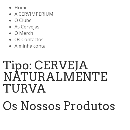
Home
A CERVIMPERIUM
O Clube
As Cervejas
O Merch
Os Contactos
A minha conta
Tipo: CERVEJA
NATURALMENTE
TURVA
Os Nossos Produtos