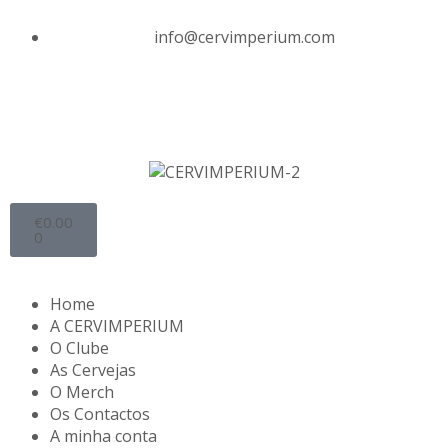
info@cervimperium.com
€
0.00
0
Home
A CERVIMPERIUM
O Clube
As Cervejas
O Merch
Os Contactos
A minha conta