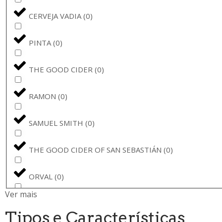
CERVEJA VADIA
(
0
)
PINTA
(
0
)
THE GOOD CIDER
(
0
)
RAMON
(
0
)
SAMUEL SMITH
(
0
)
THE GOOD CIDER OF SAN SEBASTIÁN
(
0
)
ORVAL
(
0
)
Ver mais
MEGA DEMON
(
0
)
Tipos e Características