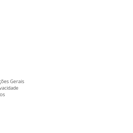
ões Gerais
ivacidade
tos