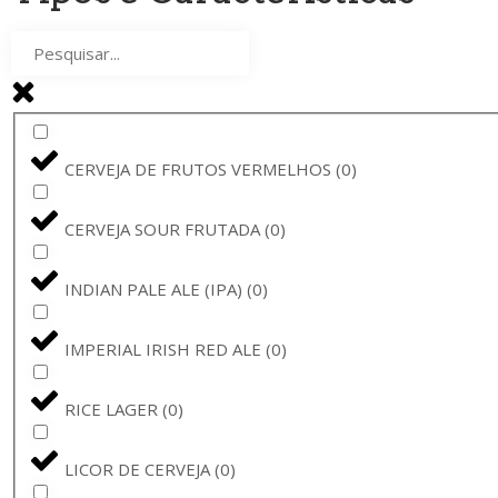
CUVÉE CLARISSE
(
0
)
SINT AMATUS
(
0
)
CORONA
(
0
)
CERVEJA DE FRUTOS VERMELHOS
(
0
)
BAVIK
(
0
)
CERVEJA SOUR FRUTADA
(
0
)
LA GUILLOTINE
(
0
)
INDIAN PALE ALE (IPA)
(
0
)
BARONA
(
0
)
IMPERIAL IRISH RED ALE
(
0
)
STELLA ARTOIS
(
0
)
RICE LAGER
(
0
)
BAVIK - DE BRABANDERE
(
0
)
LICOR DE CERVEJA
(
0
)