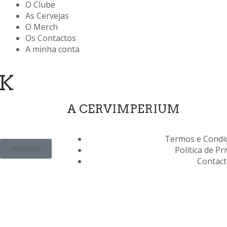
O Clube
As Cervejas
O Merch
Os Contactos
A minha conta
AK
A CERVIMPERIUM
Termos e Condiç
ADERIR
Política de Pr
Contac