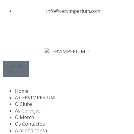
info@cervimperium.com
€
0.00
0
Home
A CERVIMPERIUM
O Clube
As Cervejas
O Merch
Os Contactos
A minha conta