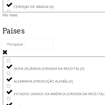
CORONA
(
0
)
CERVEJAS DE ABADIA
(
0
)
BAVIK
(
0
)
Ver mais
CERVEJA PARA VEGETARIANOS
(
0
)
LA GUILLOTINE
(
0
)
Países
RYE BEER
(
0
)
BARONA
(
0
)
STOUT DE ALFARROBA E BAUNILHA
(
0
)
STELLA ARTOIS
(
0
)
PREMIUM PILS
(
0
)
BAVIK - DE BRABANDERE
(
0
)
NOVA ZELÂNDIA (ORIGEM DA RECEITA)
(
0
)
SIDRA DE SAN SEBASTIÁN
(
0
)
BARBÃR
(
0
)
ALEMANHA (PRODUÇÃO ALEMÃ)
(
0
)
CERVEJA TINTO
(
0
)
CERVEJA BARONA
(
0
)
ESTADOS UNIDOS DA AMÉRICA (ORIGEM DA RECEITA)
CERVEJA DE MEL
(
0
)
CHARLES QUINT
(
0
)