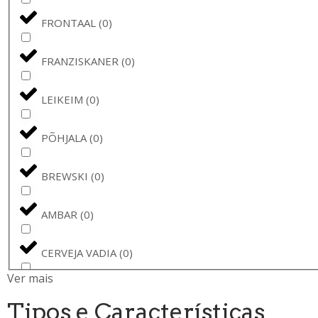
FRONTAAL
(
0
)
FRANZISKANER
(
0
)
LEIKEIM
(
0
)
PÕHJALA
(
0
)
BREWSKI
(
0
)
AMBAR
(
0
)
CERVEJA VADIA
(
0
)
Ver mais
PINTA
(
0
)
Tipos e Características