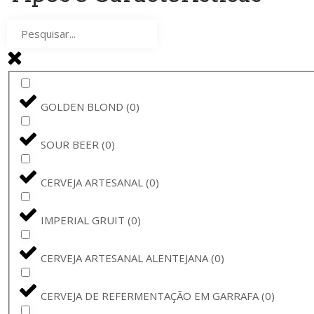
THE GOOD CIDER
(
0
)
RAMON
(
0
)
SAMUEL SMITH
(
0
)
GOLDEN BLOND
(
0
)
THE GOOD CIDER OF SAN SEBASTIÁN
(
0
)
SOUR BEER
(
0
)
ORVAL
(
0
)
CERVEJA ARTESANAL
(
0
)
MEGA DEMON
(
0
)
IMPERIAL GRUIT
(
0
)
CUVÉE CLARISSE
(
0
)
CERVEJA ARTESANAL ALENTEJANA
(
0
)
SINT AMATUS
(
0
)
CERVEJA DE REFERMENTAÇÃO EM GARRAFA
(
0
)