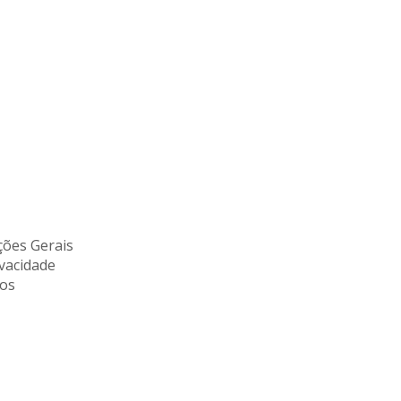
ões Gerais
ivacidade
tos