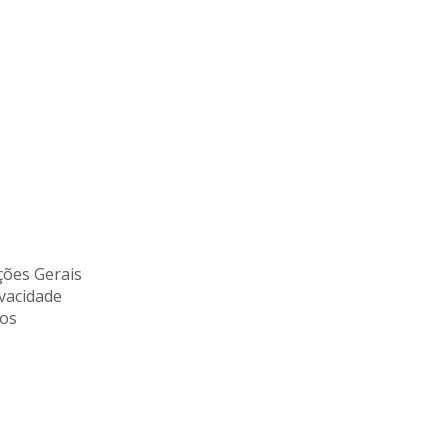
ões Gerais
ivacidade
tos