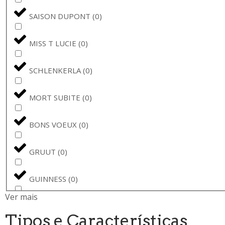
SAISON DUPONT
(
0
)
MISS T LUCIE
(
0
)
SCHLENKERLA
(
0
)
MORT SUBITE
(
0
)
BONS VOEUX
(
0
)
GRUUT
(
0
)
GUINNESS
(
0
)
Ver mais
JOPEN
(
0
)
Tipos e Características