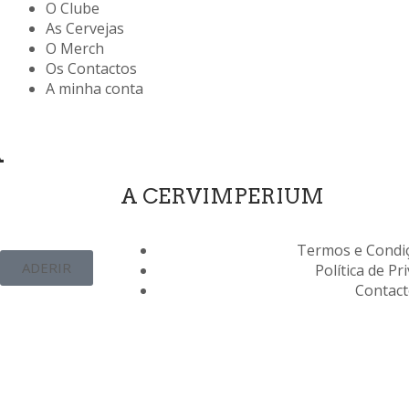
O Clube
As Cervejas
O Merch
Os Contactos
A minha conta
A
A CERVIMPERIUM
Termos e Condiç
ADERIR
Política de Pr
Contac