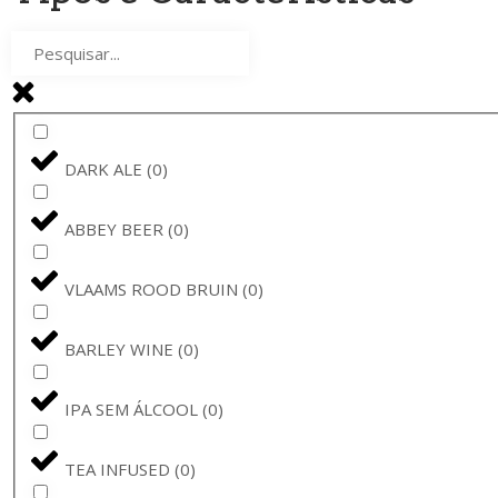
GENTSE GRUUT
(
0
)
DUCHESSE
(
0
)
BUD
(
0
)
DARK ALE
(
0
)
VERZET
(
0
)
ABBEY BEER
(
0
)
CERVIMPERIUM
(
0
)
VLAAMS ROOD BRUIN
(
0
)
BUDWEISER
(
0
)
BARLEY WINE
(
0
)
MASTRI BIRRAI UMBRI
(
0
)
IPA SEM ÁLCOOL
(
0
)
DE MOLEN
(
0
)
TEA INFUSED
(
0
)