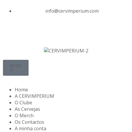
info@cervimperium.com
€
0.00
0
Home
A CERVIMPERIUM
O Clube
As Cervejas
O Merch
Os Contactos
A minha conta