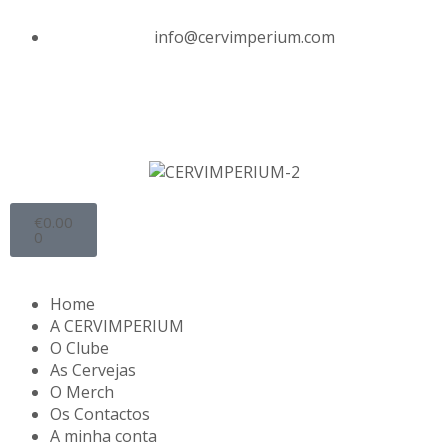
info@cervimperium.com
€
0.00
0
Home
A CERVIMPERIUM
O Clube
As Cervejas
O Merch
Os Contactos
A minha conta