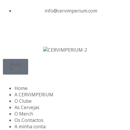
info@cervimperium.com
€
0.00
0
Home
A CERVIMPERIUM
O Clube
As Cervejas
O Merch
Os Contactos
A minha conta