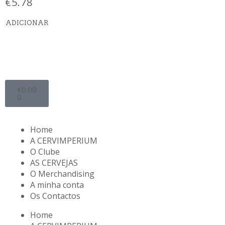
€
5.78
ADICIONAR
€
0.00
0
Home
A CERVIMPERIUM
O Clube
AS CERVEJAS
O Merchandising
A minha conta
Os Contactos
Home