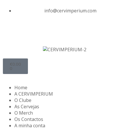
info@cervimperium.com
€
0.00
0
Home
A CERVIMPERIUM
O Clube
As Cervejas
O Merch
Os Contactos
A minha conta