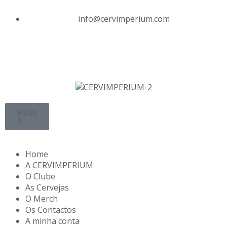
info@cervimperium.com
€
0.00
0
Home
A CERVIMPERIUM
O Clube
As Cervejas
O Merch
Os Contactos
A minha conta