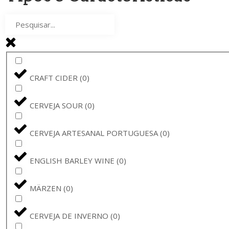
AMBAR
(
0
)
CERVEJA VADIA
(
0
)
PINTA
(
0
)
CRAFT CIDER
(
0
)
THE GOOD CIDER
(
0
)
CERVEJA SOUR
(
0
)
RAMON
(
0
)
CERVEJA ARTESANAL PORTUGUESA
(
0
)
SAMUEL SMITH
(
0
)
ENGLISH BARLEY WINE
(
0
)
THE GOOD CIDER OF SAN SEBASTIÁN
(
0
)
MÄRZEN
(
0
)
ORVAL
(
0
)
CERVEJA DE INVERNO
(
0
)