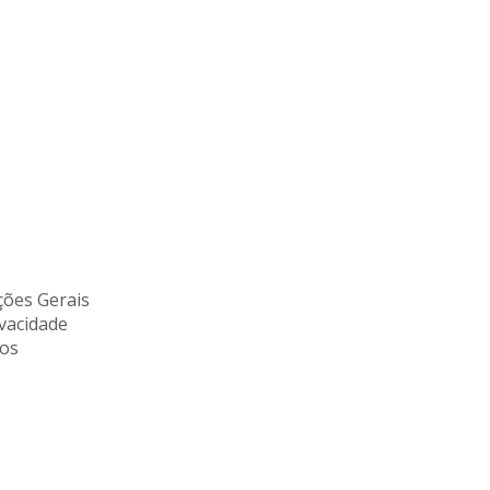
ões Gerais
ivacidade
tos