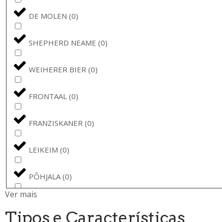
DE MOLEN
(
0
)
SHEPHERD NEAME
(
0
)
WEIHERER BIER
(
0
)
FRONTAAL
(
0
)
FRANZISKANER
(
0
)
LEIKEIM
(
0
)
PÕHJALA
(
0
)
Ver mais
BREWSKI
(
0
)
Tipos e Características