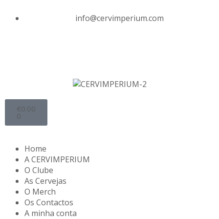
info@cervimperium.com
€
0.00
0
Home
A CERVIMPERIUM
O Clube
As Cervejas
O Merch
Os Contactos
A minha conta