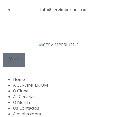
info@cervimperium.com
€
0.00
0
Home
A CERVIMPERIUM
O Clube
As Cervejas
O Merch
Os Contactos
A minha conta