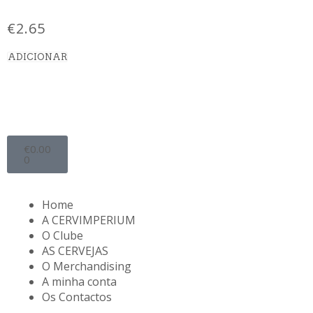
€
2.65
ADICIONAR
€
0.00
0
Home
A CERVIMPERIUM
O Clube
AS CERVEJAS
O Merchandising
A minha conta
Os Contactos