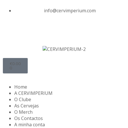
info@cervimperium.com
€
0.00
0
Home
A CERVIMPERIUM
O Clube
As Cervejas
O Merch
Os Contactos
A minha conta