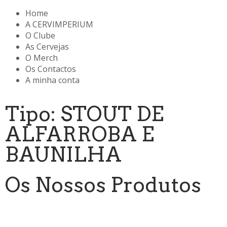
Home
A CERVIMPERIUM
O Clube
As Cervejas
O Merch
Os Contactos
A minha conta
Tipo: STOUT DE
ALFARROBA E
BAUNILHA
Os Nossos Produtos