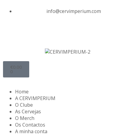
info@cervimperium.com
€
0.00
0
Home
A CERVIMPERIUM
O Clube
As Cervejas
O Merch
Os Contactos
A minha conta