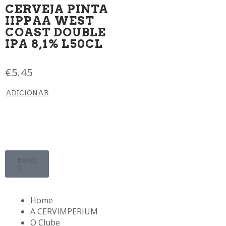
CERVEJA PINTA
IIPPAA WEST
COAST DOUBLE
IPA 8,1% L50CL
€
5.45
ADICIONAR
€
0.00
0
Home
A CERVIMPERIUM
O Clube