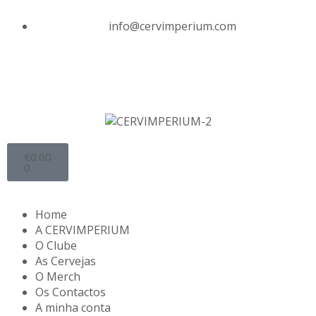
info@cervimperium.com
€
0.00
0
Home
A CERVIMPERIUM
O Clube
As Cervejas
O Merch
Os Contactos
A minha conta