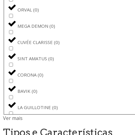
ORVAL
(
0
)
MEGA DEMON
(
0
)
CUVÉE CLARISSE
(
0
)
SINT AMATUS
(
0
)
CORONA
(
0
)
BAVIK
(
0
)
LA GUILLOTINE
(
0
)
Ver mais
BARONA
(
0
)
Tipos e Características