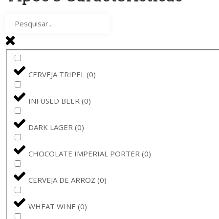
STELLA ARTOIS
(
0
)
BAVIK - DE BRABANDERE
(
0
)
BARBÃR
(
0
)
CERVEJA TRIPEL
(
0
)
CERVEJA BARONA
(
0
)
INFUSED BEER
(
0
)
CHARLES QUINT
(
0
)
DARK LAGER
(
0
)
VADIA
(
0
)
CHOCOLATE IMPERIAL PORTER
(
0
)
BRUGGE
(
0
)
CERVEJA DE ARROZ
(
0
)
SEEF
(
0
)
WHEAT WINE
(
0
)