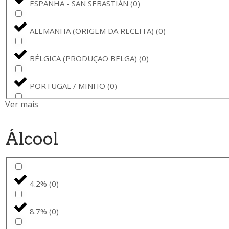
ESPANHA - SAN SEBASTIÁN
(
0
)
CERVEJA COM INFUSÃO DE WHISKY
(
0
)
BONS VOEUX
(
0
)
ALEMANHA (ORIGEM DA RECEITA)
(
0
)
CHRISTMAS ALE
(
0
)
GRUUT
(
0
)
BÉLGICA (PRODUÇÃO BELGA)
(
0
)
IMPERIAL PORTER
(
0
)
GUINNESS
(
0
)
PORTUGAL / MINHO
(
0
)
PORTUGUESE RICE LAGER
(
0
)
JOPEN
(
0
)
Ver mais
EUROPA (TRADIÇÃO CERVEJEIRA EUROPEIA)
(
0
)
BARREL AGED
(
0
)
GENTSE GRUUT
(
0
)
Álcool
PAÍSES BAIXOS
(
0
)
CERVEJA SUECA
(
0
)
DUCHESSE
(
0
)
SUÉCIA (PRODUÇÃO SUECA)
(
0
)
CERVEJA EXTRA FORTE
(
0
)
4.2%
(
0
)
BUD
(
0
)
PORTUGAL (PRODUÇÃO NACIONAL)
(
0
)
HELLES
(
0
)
8.7%
(
0
)
VERZET
(
0
)
POLÓNIA (PRODUÇÃO POLACA)
(
0
)
CERVEJA ARTESANAL ITALIANA
(
0
)