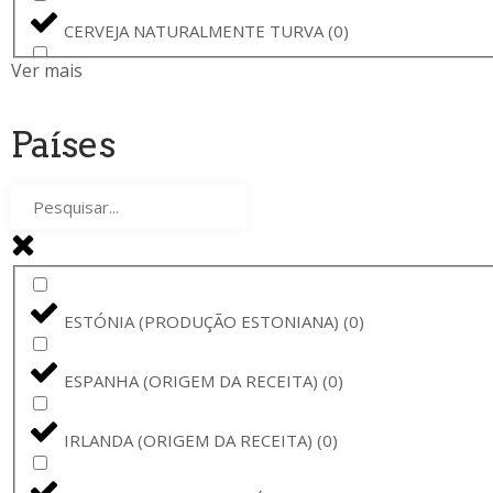
ATLÂNTICA
(
0
)
CERVEJA NATURALMENTE TURVA
(
0
)
PETRUS
(
0
)
Ver mais
CERVEJA LOIRA FORTE
(
0
)
VAL-DIEU
(
0
)
Países
CERVEJA TRIPLE
(
0
)
SEEF BIER
(
0
)
RUSSIAN IMPERIAL STOUT
(
0
)
AECHT SCHLENKERLA
(
0
)
CERVEJA DE ESPANHA
(
0
)
SAISON DUPONT
(
0
)
ESTÓNIA (PRODUÇÃO ESTONIANA)
(
0
)
CERVEJA BELGA FORTE
(
0
)
MISS T LUCIE
(
0
)
ESPANHA (ORIGEM DA RECEITA)
(
0
)
BALTIC PORTER
(
0
)
SCHLENKERLA
(
0
)
IRLANDA (ORIGEM DA RECEITA)
(
0
)
CERVEJA NEERLANDESA
(
0
)
MORT SUBITE
(
0
)