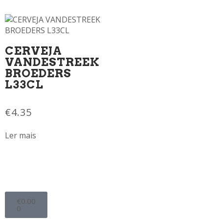
CERVEJA
VANDESTREEK
BROEDERS
L33CL
€
4.35
Ler mais
€
0.00
0