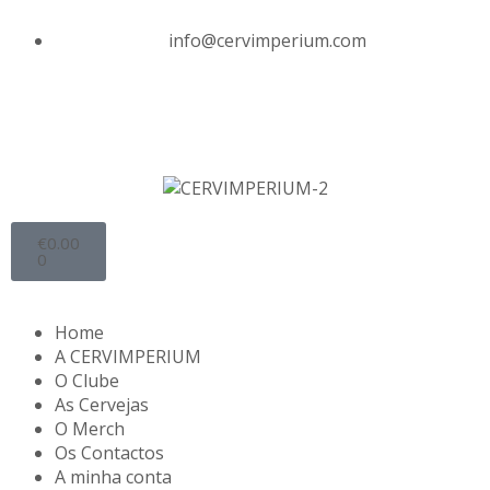
info@cervimperium.com
€
0.00
0
Home
A CERVIMPERIUM
O Clube
As Cervejas
O Merch
Os Contactos
A minha conta